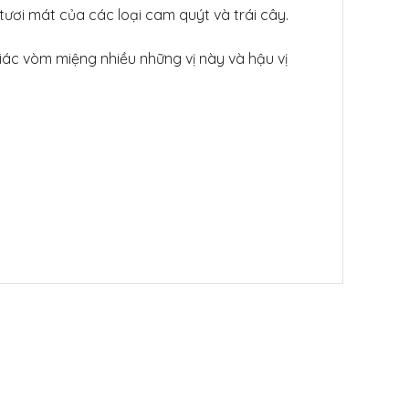
ơi mát của các loại cam quýt và trái cây.
giác vòm miệng nhiều những vị này và hậu vị