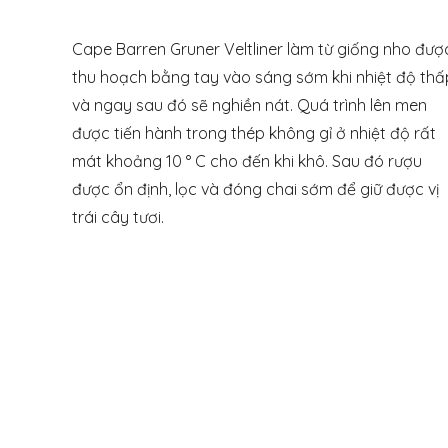
Cape Barren Gruner Veltliner làm từ giống nho đượ
thu hoạch bằng tay vào sáng sớm khi nhiệt độ thấ
và ngay sau đó sẽ nghiền nát. Quá trình lên men
được tiến hành trong thép không gỉ ở nhiệt độ rất
mát khoảng 10 ° C cho đến khi khô. Sau đó rượu
được ổn định, lọc và đóng chai sớm để giữ được vị
trái cây tươi.