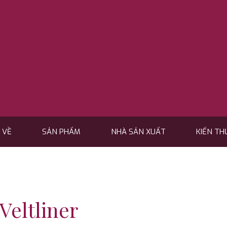
 VỀ
SẢN PHẨM
NHÀ SẢN XUẤT
KIẾN TH
Veltliner