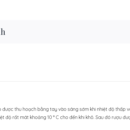
nh
o được thu hoạch bằng tay vào sáng sớm khi nhiệt độ thấp và
ệt độ rất mát khoảng 10 ° C cho đến khi khô. Sau đó rượu đư