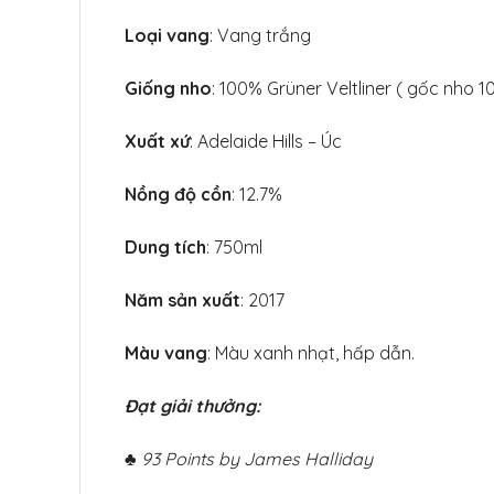
Loại vang
: Vang trắng
Giống nho
: 100% Grüner Veltliner ( gốc nho 1
Xuất xứ
: Adelaide Hills – Úc
Nồng độ cồn
: 12.7%
Dung tích
: 750ml
Năm sản xuất
: 2017
Màu vang
: Màu xanh nhạt, hấp dẫn.
Đạt giải thưởng:
♣
93 Points by James Halliday