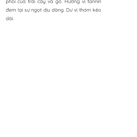
phối của trái cây và gỗ. Hương vị tannin
đem lại sự ngọt dịu dàng. Dư vị thơm kéo
dài.