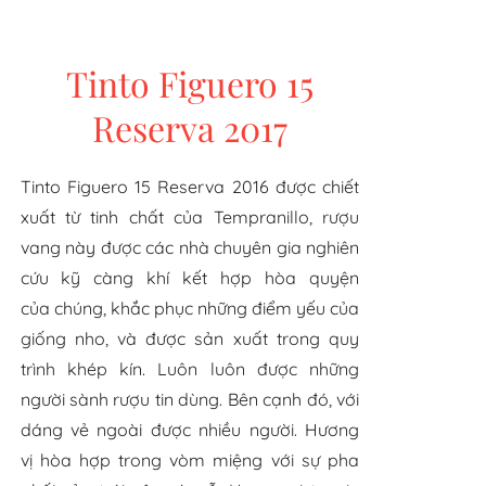
TÂY BAN NHA
FRANCOIS LURTON
Tinto Figuero 15
Reserva 2017
ÚC
TINTO FIGUERO
Tinto Figuero 15 Reserva 2016 được chiết
Ý
RUTHERFORD
xuất từ tinh chất của Tempranillo, rượu
vang này
được các nhà chuyên gia nghiên
cứu kỹ càng khí kết hợp hòa quyện
SAN VICENTE
của chúng, khắc phục những điểm yếu của
giống nho, và được sản xuất trong quy
ZUCCARDI
trình khép kín. Luôn luôn được những
người sành rượu tin dùng. Bên cạnh đó, với
dáng vẻ ngoài được nhiều người. Hương
vị
hòa hợp trong vòm miệng với sự pha